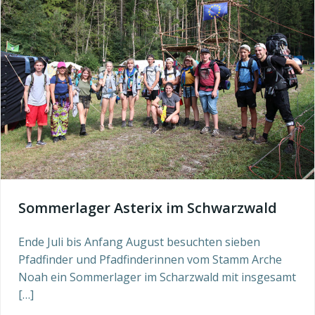
Sommerlager Asterix im Schwarzwald
Ende Juli bis Anfang August besuchten sieben
Pfadfinder und Pfadfinderinnen vom Stamm Arche
Noah ein Sommerlager im Scharzwald mit insgesamt
[…]